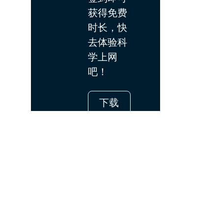
获得免费
时长，快
去体验科
学上网
吧！
下载
App