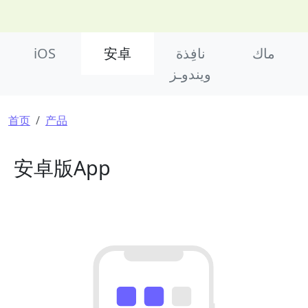
Product Nav
iOS
安卓
نافِذة
ماك
ويندوـز
面包屑
首页
产品
安卓版App