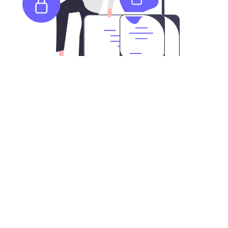
下载老王加速器安卓版APK安装文件
除了谷歌商店外，您也可以直接在此下载我们的安卓APK
安装文件，轻松实现科学上网与网络隐私安全。在安卓设
备的APK安装设置打开后，您即可以安装老王加速器。