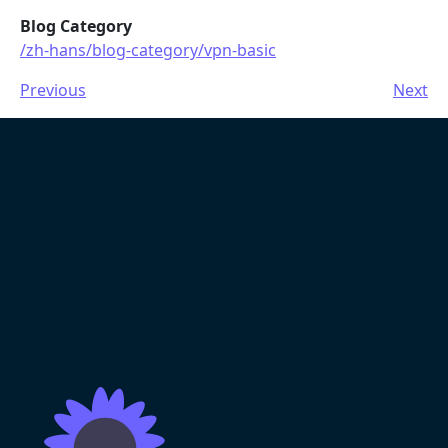
Blog Category
/zh-hans/blog-category/vpn-basic
Previous
Next