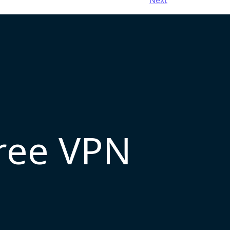
Next
free VPN