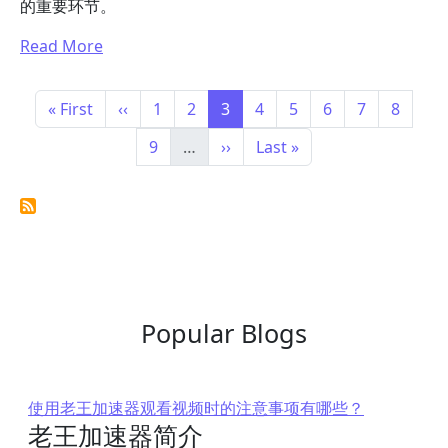
的重要环节。
Read More
Pagination
First page
Previous page
Page
Page
Page
Page
Page
Page
Page
Page
« First
‹‹
1
2
3
4
5
6
7
8
Page
Next page
Last page
9
…
››
Last »
Popular Blogs
使用老王加速器观看视频时的注意事项有哪些？
老王加速器简介